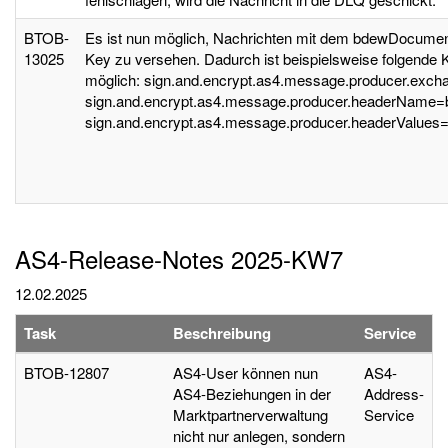
BTOB-
Es ist nun möglich, Nachrichten mit dem bdewDocumen
13025
Key zu versehen. Dadurch ist beispielsweise folgende K
möglich: sign.and.encrypt.as4.message.producer.exch
sign.and.encrypt.as4.message.producer.headerName
sign.and.encrypt.as4.message.producer.headerValues=
AS4-Release-Notes 2025-KW7
12.02.2025
Task
Beschreibung
Service
BTOB-12807
AS4-User können nun
AS4-
AS4-Beziehungen in der
Address-
Marktpartnerverwaltung
Service
nicht nur anlegen, sondern