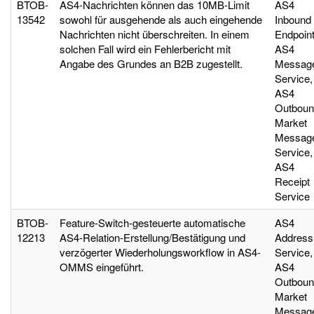
BTOB-
AS4-Nachrichten können das 10MB-Limit
AS4
13542
sowohl für ausgehende als auch eingehende
Inbound
Nachrichten nicht überschreiten. In einem
Endpoint
solchen Fall wird ein Fehlerbericht mit
AS4
Angabe des Grundes an B2B zugestellt.
Messag
Service,
AS4
Outboun
Market
Messag
Service,
AS4
Receipt
Service
BTOB-
Feature-Switch-gesteuerte automatische
AS4
12213
AS4-Relation-Erstellung/Bestätigung und
Address
verzögerter Wiederholungsworkflow in AS4-
Service,
OMMS eingeführt.
AS4
Outboun
Market
Messag