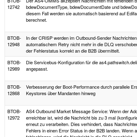
BTOB-
Der AS4-OMMS akzeptiert Nachrichten mit fehlenden 
12742
bdewDocumentType, bdewDocumentDate und bdewDo
diesem Fall werden sie automatisch basierend auf Edifa
berechnet.
BTOB-
In der CRISP werden im Outbound-Sender Nachrichten i
12948
automatischem Retry nicht mehr in die DLQ verschoben
der Fehlerstatus korrekt an die B2B übermittelt.
BTOB-
Die Servicebus-Konfiguration für die as4.pathswitch.d
12989
angepasst.
BTOB-
Verbesserung der Boot-Performance durch parallele Ers
12868
Keystores über Mandanten hinweg
BTOB-
AS4 Outbound Market Message Service: Wenn der Addr
12972
erreichbar ist, wird die Nachricht bis zu 3 mal (konfiguri
erneut zu verarbeiten. Dies verhindert, dass Nachricht
Fehlers in einen Error Status in der B2B landen. Wenn a
fehlschlagen, wird die Nachricht in die DLQ geschickt.