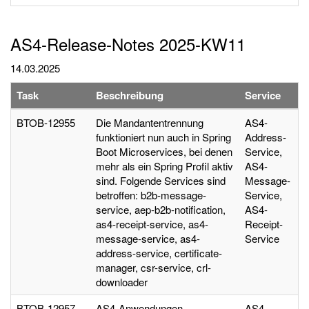
AS4-Release-Notes 2025-KW11
14.03.2025
Task
Beschreibung
Service
BTOB-12955
Die Mandantentrennung
AS4-
funktioniert nun auch in Spring
Address-
Boot Microservices, bei denen
Service,
mehr als ein Spring Profil aktiv
AS4-
sind. Folgende Services sind
Message-
betroffen: b2b-message-
Service,
service, aep-b2b-notification,
AS4-
as4-receipt-service, as4-
Receipt-
message-service, as4-
Service
address-service, certificate-
manager, csr-service, crl-
downloader
BTOB-12957
AS4-Anwendungen
AS4-