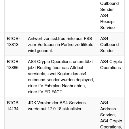
Outbound
Sender,
AS4
Receipt
Service
BTOB-
Antwort von ssl.trust-info aus FSS
AS4
13813
zum Vertrauen in Partnerzertifikate
Outbound
wird gecacht.
Sender
BTOB-
AS4 Crypto Operations unterstützt
AS4 Crypto
13866
jetzt Routing über das Attribut
Operations
serviceId; zwei Kopien des as4-
outbound-sender wurden deployed,
einer für Fahrplan-Nachrichten,
einer für EDIFACT
BTOB-
JDK-Version der AS4-Services
AS4
14134
wurde auf 17.0.18 aktualisiert.
Address
Service,
AS4 Crypto
Operations,