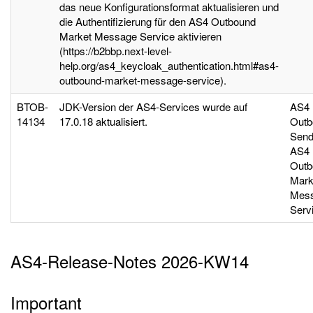
das neue Konfigurationsformat aktualisieren und
die Authentifizierung für den AS4 Outbound
Market Message Service aktivieren
(https://b2bbp.next-level-
help.org/as4_keycloak_authentication.html#as4-
outbound-market-message-service).
BTOB-
JDK-Version der AS4-Services wurde auf
AS4
14134
17.0.18 aktualisiert.
Outb
Send
AS4
Outb
Mark
Mes
Serv
AS4-Release-Notes 2026-KW14
Important