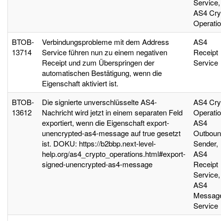
Service,
AS4 Cry
Operati
BTOB-
Verbindungsprobleme mit dem Address
AS4
13714
Service führen nun zu einem negativen
Receipt
Receipt und zum Überspringen der
Service
automatischen Bestätigung, wenn die
Eigenschaft aktiviert ist.
BTOB-
Die signierte unverschlüsselte AS4-
AS4 Cry
13612
Nachricht wird jetzt in einem separaten Feld
Operatio
exportiert, wenn die Eigenschaft export-
AS4
unencrypted-as4-message auf true gesetzt
Outboun
ist. DOKU: https://b2bbp.next-level-
Sender,
help.org/as4_crypto_operations.html#export-
AS4
signed-unencrypted-as4-message
Receipt
Service,
AS4
Messag
Service