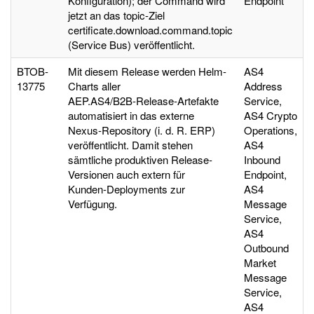
Konfiguration); der Command wird
Endpoint
jetzt an das topic-Ziel
certificate.download.command.topic
(Service Bus) veröffentlicht.
BTOB-
Mit diesem Release werden Helm-
AS4
13775
Charts aller
Address
AEP.AS4/B2B‑Release‑Artefakte
Service,
automatisiert in das externe
AS4 Crypto
Nexus‑Repository (i. d. R. ERP)
Operations,
veröffentlicht. Damit stehen
AS4
sämtliche produktiven Release-
Inbound
Versionen auch extern für
Endpoint,
Kunden‑Deployments zur
AS4
Verfügung.
Message
Service,
AS4
Outbound
Market
Message
Service,
AS4