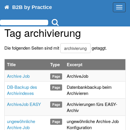
B2B by Practice
Toggl
navig
Tag archivierung
Die folgenden Seiten sind mit
getaggt.
archivierung
Title
Type
Excerpt
Archive Job
ArchiveJob
Page
DB-Backup des
Datenbankbackup beim
Page
Archivindexes
Archivieren
ArchiveJob EASY
Archivierungen fürs EASY-
Page
Archiv
ungewöhnliche
ungewöhnliche Archive Job
Page
Archive Job
Konfiguration