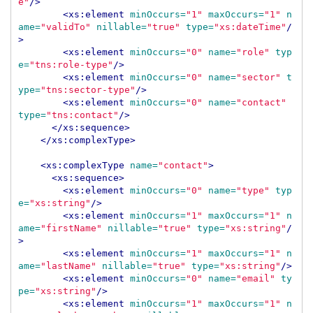
e"
/>
<xs:element
minOccurs=
"1"
maxOccurs=
"1"
n
ame=
"validTo"
nillable=
"true"
type=
"xs:dateTime"
/
>
<xs:element
minOccurs=
"0"
name=
"role"
typ
e=
"tns:role-type"
/>
<xs:element
minOccurs=
"0"
name=
"sector"
t
ype=
"tns:sector-type"
/>
<xs:element
minOccurs=
"0"
name=
"contact"
type=
"tns:contact"
/>
</xs:sequence>
</xs:complexType>
<xs:complexType
name=
"contact"
>
<xs:sequence>
<xs:element
minOccurs=
"0"
name=
"type"
typ
e=
"xs:string"
/>
<xs:element
minOccurs=
"1"
maxOccurs=
"1"
n
ame=
"firstName"
nillable=
"true"
type=
"xs:string"
/
>
<xs:element
minOccurs=
"1"
maxOccurs=
"1"
n
ame=
"lastName"
nillable=
"true"
type=
"xs:string"
/>
<xs:element
minOccurs=
"0"
name=
"email"
ty
pe=
"xs:string"
/>
<xs:element
minOccurs=
"1"
maxOccurs=
"1"
n