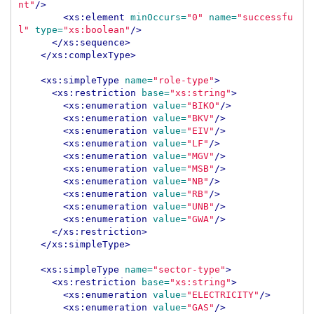
nt"
/>
<xs:element
minOccurs=
"0"
name=
"successfu
l"
type=
"xs:boolean"
/>
</xs:sequence>
</xs:complexType>
<xs:simpleType
name=
"role-type"
>
<xs:restriction
base=
"xs:string"
>
<xs:enumeration
value=
"BIKO"
/>
<xs:enumeration
value=
"BKV"
/>
<xs:enumeration
value=
"EIV"
/>
<xs:enumeration
value=
"LF"
/>
<xs:enumeration
value=
"MGV"
/>
<xs:enumeration
value=
"MSB"
/>
<xs:enumeration
value=
"NB"
/>
<xs:enumeration
value=
"RB"
/>
<xs:enumeration
value=
"UNB"
/>
<xs:enumeration
value=
"GWA"
/>
</xs:restriction>
</xs:simpleType>
<xs:simpleType
name=
"sector-type"
>
<xs:restriction
base=
"xs:string"
>
<xs:enumeration
value=
"ELECTRICITY"
/>
<xs:enumeration
value=
"GAS"
/>