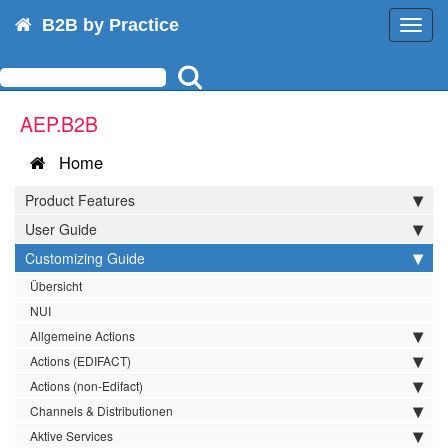
B2B by Practice
Toggl
navig
AEP.B2B
Home
Product Features
User Guide
Customizing Guide
Übersicht
NUI
Allgemeine Actions
Actions (EDIFACT)
Actions (non-Edifact)
Channels & Distributionen
Aktive Services