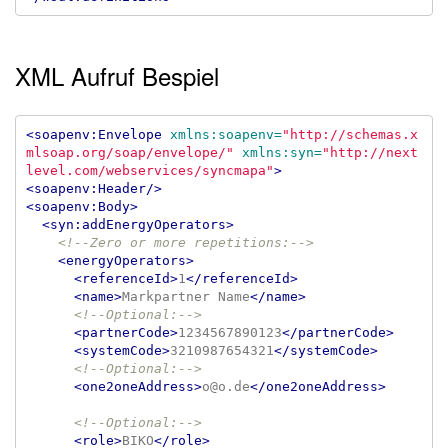
XML Aufruf Bespiel
<soapenv:Envelope
xmlns:soapenv=
"http://schemas.x
mlsoap.org/soap/envelope/"
xmlns:syn=
"http://next
level.com/webservices/syncmapa"
>
<soapenv:Header/>
<soapenv:Body>
<syn:addEnergyOperators>
<!--Zero or more repetitions:-->
<energyOperators>
<referenceId>
1
</referenceId>
<name>
Markpartner Name
</name>
<!--Optional:-->
<partnerCode>
1234567890123
</partnerCode>
<systemCode>
3210987654321
</systemCode>
<!--Optional:-->
<one2oneAddress>
o@o.de
</one2oneAddress>
<!--Optional:-->
<role>
BIKO
</role>