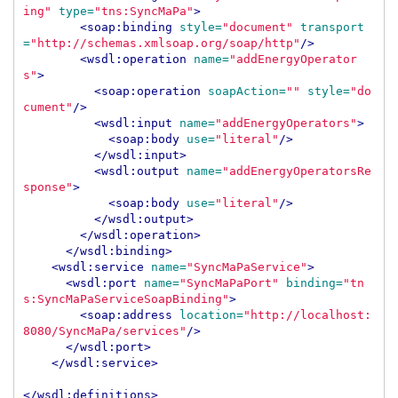
ing"
type=
"tns:SyncMaPa"
>
<soap:binding
style=
"document"
transport
=
"http://schemas.xmlsoap.org/soap/http"
/>
<wsdl:operation
name=
"addEnergyOperator
s"
>
<soap:operation
soapAction=
""
style=
"do
cument"
/>
<wsdl:input
name=
"addEnergyOperators"
>
<soap:body
use=
"literal"
/>
</wsdl:input>
<wsdl:output
name=
"addEnergyOperatorsRe
sponse"
>
<soap:body
use=
"literal"
/>
</wsdl:output>
</wsdl:operation>
</wsdl:binding>
<wsdl:service
name=
"SyncMaPaService"
>
<wsdl:port
name=
"SyncMaPaPort"
binding=
"tn
s:SyncMaPaServiceSoapBinding"
>
<soap:address
location=
"http://localhost:
8080/SyncMaPa/services"
/>
</wsdl:port>
</wsdl:service>
</wsdl:definitions>