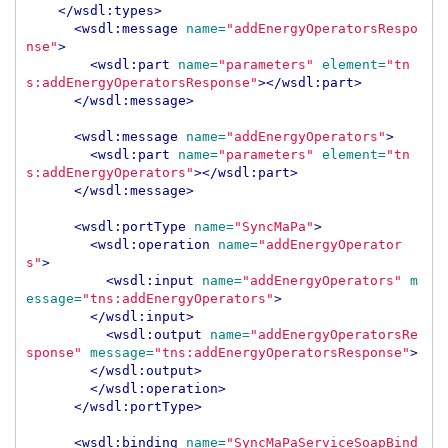
</wsdl:types>
<wsdl:message
name=
"addEnergyOperatorsRespo
nse"
>
<wsdl:part
name=
"parameters"
element=
"tn
s:addEnergyOperatorsResponse"
></wsdl:part>
</wsdl:message>
<wsdl:message
name=
"addEnergyOperators"
>
<wsdl:part
name=
"parameters"
element=
"tn
s:addEnergyOperators"
></wsdl:part>
</wsdl:message>
<wsdl:portType
name=
"SyncMaPa"
>
<wsdl:operation
name=
"addEnergyOperator
s"
>
<wsdl:input
name=
"addEnergyOperators"
m
essage=
"tns:addEnergyOperators"
>
</wsdl:input>
<wsdl:output
name=
"addEnergyOperatorsRe
sponse"
message=
"tns:addEnergyOperatorsResponse"
>
</wsdl:output>
</wsdl:operation>
</wsdl:portType>
<wsdl:binding
name=
"SyncMaPaServiceSoapBind