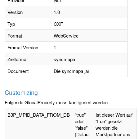
Provider
NLI
Version
1.0
Typ
CXF
Format
WebService
Fromat Version
1
Zielformat
syncmapa
Document
Die syncmapa jar
Customizing
Folgende GlobalProperty muss konfiguriert werden
B3P_MPID_DATA_FROM_DB
"true"
Ist dieser Wert auf
oder
“true“ gesetzt
"false"
werden die
(Default
Marktpartner aus