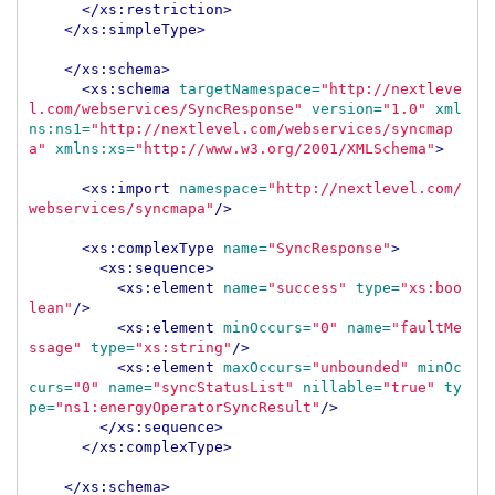
</xs:restriction>
</xs:simpleType>
</xs:schema>
<xs:schema
targetNamespace=
"http://nextleve
l.com/webservices/SyncResponse"
version=
"1.0"
xml
ns:ns1=
"http://nextlevel.com/webservices/syncmap
a"
xmlns:xs=
"http://www.w3.org/2001/XMLSchema"
>
<xs:import
namespace=
"http://nextlevel.com/
webservices/syncmapa"
/>
<xs:complexType
name=
"SyncResponse"
>
<xs:sequence>
<xs:element
name=
"success"
type=
"xs:boo
lean"
/>
<xs:element
minOccurs=
"0"
name=
"faultMe
ssage"
type=
"xs:string"
/>
<xs:element
maxOccurs=
"unbounded"
minOc
curs=
"0"
name=
"syncStatusList"
nillable=
"true"
ty
pe=
"ns1:energyOperatorSyncResult"
/>
</xs:sequence>
</xs:complexType>
</xs:schema>