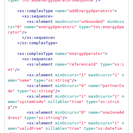
type=
"tns:addEnergyOperatorsResponse"
/>
<xs:complexType
name=
"addEnergyOperators"
>
<xs:sequence>
<xs:element
maxOccurs=
"unbounded"
minOccu
rs=
"0"
name=
"energyOperators"
type=
"tns:energyOpe
rator"
/>
</xs:sequence>
</xs:complexType>
<xs:complexType
name=
"energyOperator"
>
<xs:sequence>
<xs:element
name=
"referenceId"
type=
"xs:i
nt"
/>
<xs:element
minOccurs=
"1"
maxOccurs=
"1"
n
ame=
"name"
type=
"xs:string"
/>
<xs:element
minOccurs=
"0"
name=
"partnerCo
de"
type=
"xs:string"
/>
<xs:element
minOccurs=
"1"
maxOccurs=
"1"
n
ame=
"systemCode"
nillable=
"true"
type=
"xs:strin
g"
/>
<xs:element
minOccurs=
"0"
name=
"one2oneAd
dress"
type=
"xs:string"
/>
<xs:element
minOccurs=
"1"
maxOccurs=
"1"
n
ame=
"validFrom"
nillable=
"true"
type=
"xs:dateTim