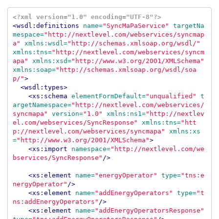
<?xml version="1.0" encoding="UTF-8"?>
<wsdl:definitions
name=
"SyncMaPaService"
targetNa
mespace=
"http://nextlevel.com/webservices/syncmap
a"
xmlns:wsdl=
"http://schemas.xmlsoap.org/wsdl/"
xmlns:tns=
"http://nextlevel.com/webservices/syncm
apa"
xmlns:xsd=
"http://www.w3.org/2001/XMLSchema"
xmlns:soap=
"http://schemas.xmlsoap.org/wsdl/soa
p/"
>
<wsdl:types>
<xs:schema
elementFormDefault=
"unqualified"
t
argetNamespace=
"http://nextlevel.com/webservices/
syncmapa"
version=
"1.0"
xmlns:ns1=
"http://nextlev
el.com/webservices/SyncResponse"
xmlns:tns=
"htt
p://nextlevel.com/webservices/syncmapa"
xmlns:xs
=
"http://www.w3.org/2001/XMLSchema"
>
<xs:import
namespace=
"http://nextlevel.com/we
bservices/SyncResponse"
/>
<xs:element
name=
"energyOperator"
type=
"tns:e
nergyOperator"
/>
<xs:element
name=
"addEnergyOperators"
type=
"t
ns:addEnergyOperators"
/>
<xs:element
name=
"addEnergyOperatorsResponse"