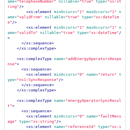
ame=
"telephoneNumber"
nillable=
"true"
type=
"xs:st
ring"
/>
<xs:element
minOccurs=
"1"
maxOccurs=
"1"
n
ame=
"validFrom"
nillable=
"true"
type=
"xs:dateTim
e"
/>
<xs:element
minOccurs=
"1"
maxOccurs=
"1"
n
ame=
"validTo"
nillable=
"true"
type=
"xs:dateTime"
/
>
</xs:sequence>
</xs:complexType>
<xs:complexType
name=
"addEnergyOperatorsRespo
nse"
>
<xs:sequence>
<xs:element
minOccurs=
"0"
name=
"return"
t
ype=
"ns1:SyncResponse"
/>
</xs:sequence>
</xs:complexType>
<xs:complexType
name=
"energyOperatorSyncResul
t"
>
<xs:sequence>
<xs:element
minOccurs=
"0"
name=
"faultMess
age"
type=
"xs:string"
/>
<xs:element
name=
"referenceId"
type=
"xs:i