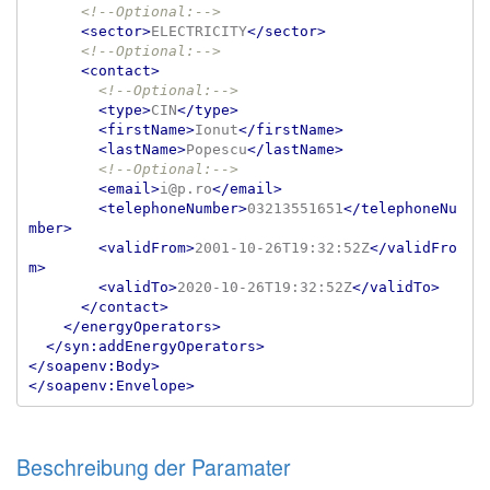
<!--Optional:-->
<sector>
ELECTRICITY
</sector>
<!--Optional:-->
<contact>
<!--Optional:-->
<type>
CIN
</type>
<firstName>
Ionut
</firstName>
<lastName>
Popescu
</lastName>
<!--Optional:-->
<email>
i@p.ro
</email>
<telephoneNumber>
03213551651
</telephoneNu
mber>
<validFrom>
2001-10-26T19:32:52Z
</validFro
m>
<validTo>
2020-10-26T19:32:52Z
</validTo>
</contact>
</energyOperators>
</syn:addEnergyOperators>
</soapenv:Body>
</soapenv:Envelope>
Beschreibung der Paramater