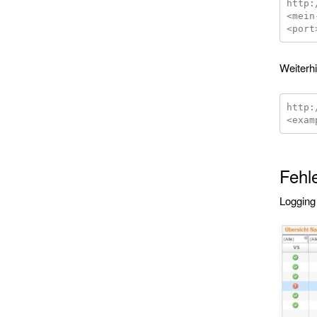
http:
<mein
Weiterh
http:
Fehl
Logging