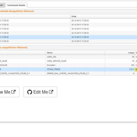
ew Me
Edit Me