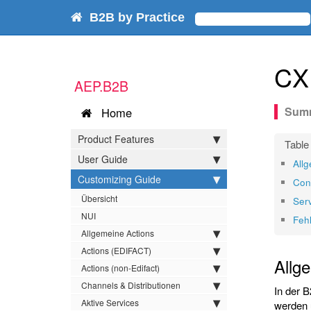
B2B by Practice
CX
AEP.B2B
Home
Product Features
User Guide
All
Customizing Guide
Con
Übersicht
Ser
NUI
Feh
Allgemeine Actions
Actions (EDIFACT)
Allg
Actions (non-Edifact)
Channels & Distributionen
In der 
Aktive Services
werden 