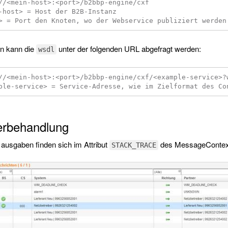
//<mein-host>:<port>/b2bbp-engine/cxf

-host> = Host der B2B-Instanz

in kann die
unter der folgenden URL abgefragt werden:
wsdl
//<mein-host>:<port>/b2bbp-engine/cxf/<example-service>?w
erbehandlung
 ausgaben finden sich im Attribut
des MessageContex
STACK_TRACE