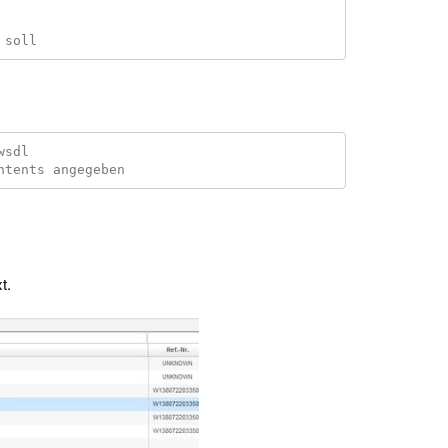
sdl

t.