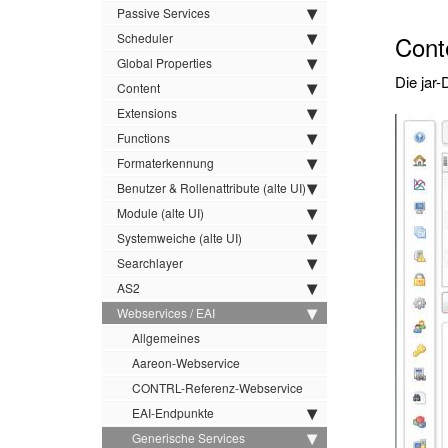
Passive Services
Scheduler
Cont
Global Properties
Die jar-
Content
Extensions
Functions
Formaterkennung
Benutzer & Rollenattribute (alte UI)
Module (alte UI)
Systemweiche (alte UI)
Searchlayer
AS2
Webservices / EAI
Allgemeines
Aareon-Webservice
CONTRL-Referenz-Webservice
EAI-Endpunkte
Generische Services