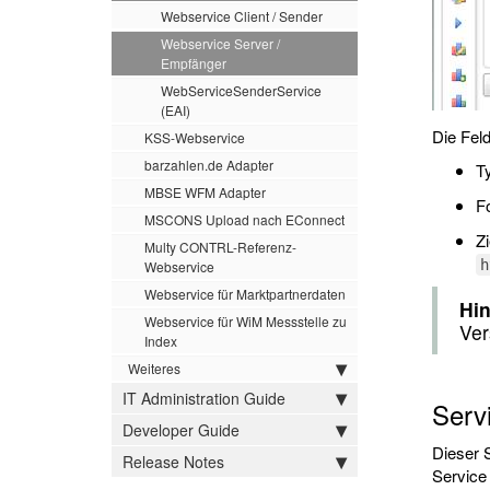
Webservice Client / Sender
Webservice Server /
Empfänger
WebServiceSenderService
(EAI)
Die Fel
KSS-Webservice
barzahlen.de Adapter
T
MBSE WFM Adapter
F
MSCONS Upload nach EConnect
Zi
Multy CONTRL-Referenz-
h
Webservice
Webservice für Marktpartnerdaten
Hin
Webservice für WiM Messstelle zu
Ver
Index
Weiteres
IT Administration Guide
Serv
Developer Guide
Dieser 
Release Notes
Service 