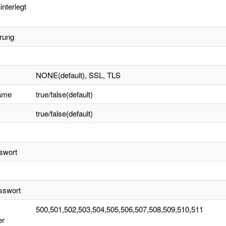
nterlegt
erung
NONE(default), SSL, TLS
ame
true/false(default)
true/false(default)
swort
sswort
500,501,502,503,504,505,506,507,508,509,510,511
er