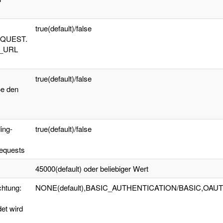
true(default)/false
QUEST.
E_URL
true(default)/false
e den
ing-
true(default)/false
equests
45000(default) oder beliebiger Wert
chtung:
NONE(default),BASIC_AUTHENTICATION/BASIC,OA
t wird