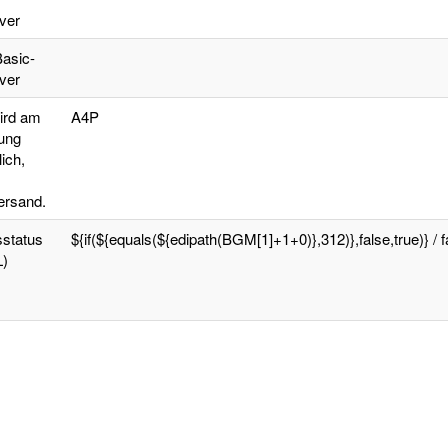
ver
Basic-
ver
ird am
A4P
ung
ich,
ersand.
sstatus
${if(${equals(${edipath(BGM[1]+1+0)},312)},false,true)} / f
)