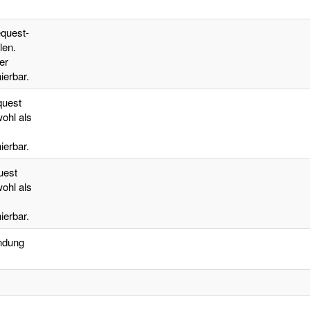
quest-
len.
er
erbar.
quest
ohl als
erbar.
uest
ohl als
erbar.
indung