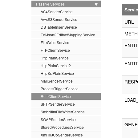
Passive Services
Servic
AS4SenderService
AwsS3SenderService
URL
DBTableInsertService
METH
EdiJson2EdifactMappingService
FileWriterService
ENTI
FTPClientService
HttpPlainService
ENTI
HttpPlainService2
HttpSslPlainService
MailSenderService
RESP
ProcessTriggerService
RestClientService
LOAD
SFTPSenderService
SmbNtlmFileWriterService
SOAPSenderService
GENE
StoredProceduresService
XmlToJCoSenderService