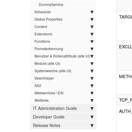
DummyService
Scheduler
TARG
Global Properties
Content
Extensions
Functions
EXCL
Formaterkennung
Benutzer & Rollenattribute (alte UI)
Module (alte UI)
Systemweiche (alte UI)
METH
Searchlayer
AS2
Webservices / EAI
TCP_
Weiteres
IT Administration Guide
AUTH
Developer Guide
Release Notes