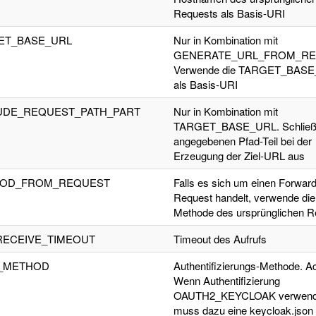
Requests als Basis-URI
ET_BASE_URL
Nur in Kombination mit
GENERATE_URL_FROM_RE
Verwende die TARGET_BAS
als Basis-URI
UDE_REQUEST_PATH_PART
Nur in Kombination mit
TARGET_BASE_URL. Schließ
angegebenen Pfad-Teil bei der
Erzeugung der Ziel-URL aus
OD_FROM_REQUEST
Falls es sich um einen Forward
Request handelt, verwende die
Methode des ursprünglichen R
RECEIVE_TIMEOUT
Timeout des Aufrufs
_METHOD
Authentifizierungs-Methode. A
Wenn Authentifizierung
OAUTH2_KEYCLOAK verwende
muss dazu eine keycloak.json