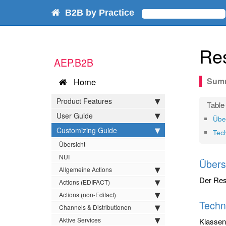
B2B by Practice
Res
AEP.B2B
Home
Product Features
User Guide
Übe
Customizing Guide
Tec
Übersicht
NUI
Übers
Allgemeine Actions
Der Res
Actions (EDIFACT)
Actions (non-Edifact)
Techn
Channels & Distributionen
Aktive Services
Klasse