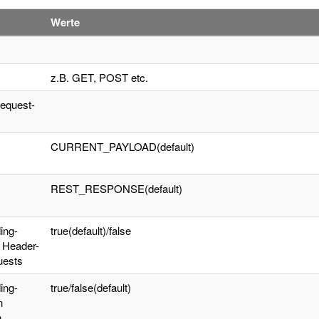
Werte
z.B. GET, POST etc.
equest-
CURRENT_PAYLOAD(default)
REST_RESPONSE(default)
ing-
true(default)/false
 Header-
uests
ing-
true/false(default)
n
n