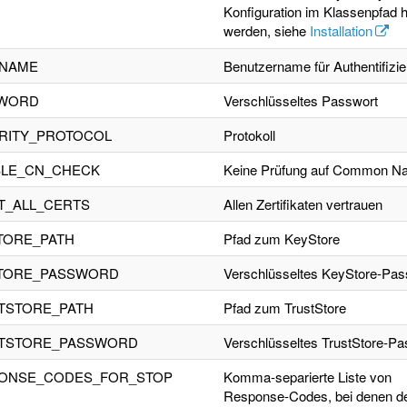
Konfiguration im Klassenpfad hi
werden, siehe
Installation
NAME
Benutzername für Authentifizi
WORD
Verschlüsseltes Passwort
RITY_PROTOCOL
Protokoll
BLE_CN_CHECK
Keine Prüfung auf Common N
T_ALL_CERTS
Allen Zertifikaten vertrauen
TORE_PATH
Pfad zum KeyStore
TORE_PASSWORD
Verschlüsseltes KeyStore-Pas
TSTORE_PATH
Pfad zum TrustStore
TSTORE_PASSWORD
Verschlüsseltes TrustStore-Pa
ONSE_CODES_FOR_STOP
Komma-separierte Liste von
Response-Codes, bei denen d