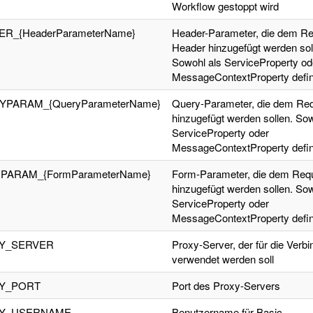
Workflow gestoppt wird
R_{HeaderParameterName}
Header-Parameter, die dem Re
Header hinzugefügt werden sol
Sowohl als ServiceProperty od
MessageContextProperty defini
PARAM_{QueryParameterName}
Query-Parameter, die dem Re
hinzugefügt werden sollen. Sow
ServiceProperty oder
MessageContextProperty defini
PARAM_{FormParameterName}
Form-Parameter, die dem Req
hinzugefügt werden sollen. Sow
ServiceProperty oder
MessageContextProperty defini
Y_SERVER
Proxy-Server, der für die Verb
verwendet werden soll
Y_PORT
Port des Proxy-Servers
Y_USERNAME
Benutzername für Basic-