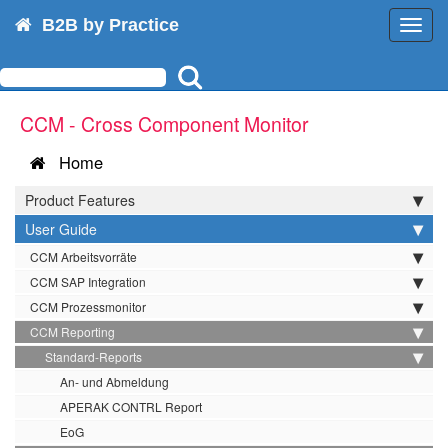
B2B by Practice
Toggl
navig
CCM - Cross Component Monitor
Home
Product Features
User Guide
CCM Arbeitsvorräte
CCM SAP Integration
CCM Prozessmonitor
CCM Reporting
Standard-Reports
An- und Abmeldung
APERAK CONTRL Report
EoG