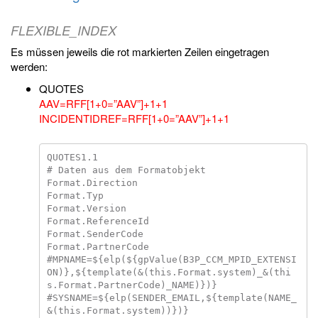
FLEXIBLE_INDEX
Es müssen jeweils die rot markierten Zeilen eingetragen
werden:
QUOTES
AAV=RFF[1+0=”AAV”]+1+1
INCIDENTIDREF=RFF[1+0=”AAV”]+1+1
QUOTES1.1

# Daten aus dem Formatobjekt

Format.Direction

Format.Typ

Format.Version

Format.ReferenceId

Format.SenderCode

Format.PartnerCode

#MPNAME=${elp(${gpValue(B3P_CCM_MPID_EXTENSI
ON)},${template(&(this.Format.system)_&(thi
s.Format.PartnerCode)_NAME)})}

#SYSNAME=${elp(SENDER_EMAIL,${template(NAME_
&(this.Format.system))})}
