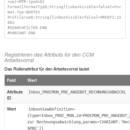
rue}>MTR:{pods0}

Format[formatTyp0;String]{inboxVisible=false}>For
mat.Typ:QUOTES

Prüfi[prue0;String]{inboxVisible=false}>PRUEFI:15
002

#SEARCHFILTER-END

Registrieren des Attributs für den CCM
Arbeitsvorrat
Das Rollenattribut für den Arbeitsvorrat lautet
Feld
Wert
Attribute
Inbox_PROCMON_PRE_ANGEBOT_RECHNUNGSABWICKL
ID
Wert
InboxViewDefinition=
{type=Inbox_PROC_MON,id=PROCMON_PRE_ANGEBOT_
zur Rechnungsabwicklung,params=[VARIANT:'Rec
$PRE']}