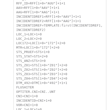
RFF_ID=RFF[1+0="AUU"]+1+1

AAV=RFF[1+0="AAV"]+1+1

AAG=RFF[1+0="AAG"]+1+1

INCIDENTIDREF1=RFF[1+0="AAV"]+1+1

INCIDENTIDREF2=RFF[1+0="AAG"]+1+1

INCIDENTIDREF=TEMPLATE:first(INCIDENTIDREF1,
INCIDENTIDREF2)

LOC_1=LOC+1+0

LOC_2=LOC+2+0

LOC172=LOC[1+0="172"]+2+0

MTR=LOC[1+0="172"]+2+0

STS_PRUEF=STS+1+0

STS_STAT=STS+2+0

STS_ANZ=STS+3+0

STS_Z01=STS[1+0="Z01"]+2+0

STS_Z02=STS[1+0="Z02"]+2+0

STS_Z03=STS[1+0="Z03"]+2+0

STS_Z04=STS[1+0="Z04"]+2+0

DTM_492=DTM[1+0="492"]+1+1

FLUSHITER

OPTITER.CNI=CNI..UNT

CNI=CNI+1+0

INCIDENTID=CNI+1+0

VOR=CNI+1+0

LOC_1=LOC+1+0
