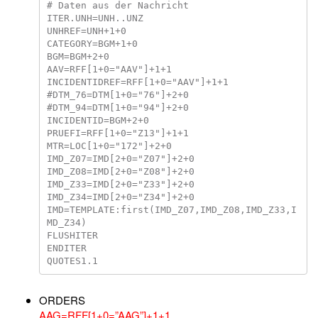
# Daten aus der Nachricht

ITER.UNH=UNH..UNZ

UNHREF=UNH+1+0

CATEGORY=BGM+1+0

BGM=BGM+2+0

AAV=RFF[1+0="AAV"]+1+1

INCIDENTIDREF=RFF[1+0="AAV"]+1+1

#DTM_76=DTM[1+0="76"]+2+0

#DTM_94=DTM[1+0="94"]+2+0

INCIDENTID=BGM+2+0

PRUEFI=RFF[1+0="Z13"]+1+1

MTR=LOC[1+0="172"]+2+0

IMD_Z07=IMD[2+0="Z07"]+2+0

IMD_Z08=IMD[2+0="Z08"]+2+0

IMD_Z33=IMD[2+0="Z33"]+2+0

IMD_Z34=IMD[2+0="Z34"]+2+0

IMD=TEMPLATE:first(IMD_Z07,IMD_Z08,IMD_Z33,I
MD_Z34)

FLUSHITER

ENDITER

ORDERS
AAG=RFF[1+0=”AAG”]+1+1