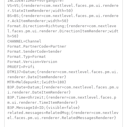
INCIDENTIDREF=Vorgangsref

VS=VS;{renderer=com.nextlevel.faces.pm.ui.rendere
r.StateItemRenderer;width=50}

BS=BS;{renderer=com.nextlevel.faces.pm.ui.rendere
r.AckItemRenderer;width=50}

Format.Direction=Richtung;{renderer=com.nextleve
l.faces.pm.ui.renderer.DirectionItemRenderer;widt
h=50}

CHANNEL=Channel

Format.PartnerCode=Partner

Format.SenderCode=Sender

Format.Typ=Format

Format.Version=Version

PRUEFI=Prüfi

DTM137=Datum;{renderer=com.nextlevel.faces.pm.ui.
renderer.DateItemRenderer}

MTR=Meldepunkt;{width=180}

B3P.Date=Datum;{renderer=com.nextlevel.faces.pm.u
i.renderer.DateItemRenderer}

B3P.Time=Uhrzeit;{renderer=com.nextlevel.faces.p
m.ui.renderer.TimeItemRenderer}

B3P.MessageId=ID;{visible=false}

related.messages=RelatedMsg;{renderer=com.nextlev
el.faces.pm.ui.renderer.RelatedMessagesRenderer}
