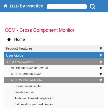
B2B by Practice
CCM - Cross Component Monitor
Home
Product Features
User Guide
CCM Arbeitsvorräte
NLI Standard-AV MaKo2020
ALTE NLI-Standard-AV
ALTE AV Interims-MaKo
Ersteinbau eines iMS
Gerätewechsel
Änderung Gerätekonfiguration
Reklamation von Lastgängen