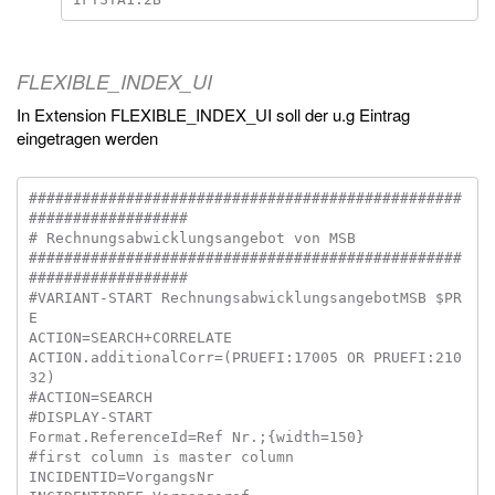
FLEXIBLE_INDEX_UI
In Extension FLEXIBLE_INDEX_UI soll der u.g Eintrag
eingetragen werden
#################################################
##################

# Rechnungsabwicklungsangebot von MSB

#################################################
##################

#VARIANT-START RechnungsabwicklungsangebotMSB $PR
E

ACTION=SEARCH+CORRELATE

ACTION.additionalCorr=(PRUEFI:17005 OR PRUEFI:210
32)

#ACTION=SEARCH

#DISPLAY-START

Format.ReferenceId=Ref Nr.;{width=150}

#first column is master column

INCIDENTID=VorgangsNr
