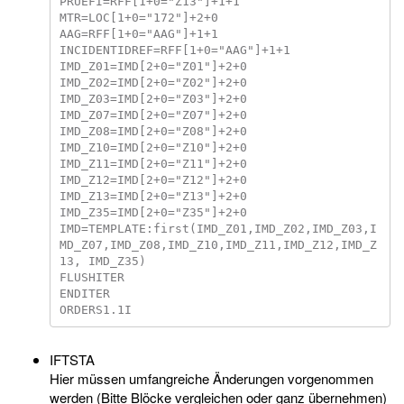
PRUEFI=RFF[1+0="Z13"]+1+1

MTR=LOC[1+0="172"]+2+0

AAG=RFF[1+0="AAG"]+1+1

INCIDENTIDREF=RFF[1+0="AAG"]+1+1

IMD_Z01=IMD[2+0="Z01"]+2+0

IMD_Z02=IMD[2+0="Z02"]+2+0

IMD_Z03=IMD[2+0="Z03"]+2+0

IMD_Z07=IMD[2+0="Z07"]+2+0

IMD_Z08=IMD[2+0="Z08"]+2+0

IMD_Z10=IMD[2+0="Z10"]+2+0

IMD_Z11=IMD[2+0="Z11"]+2+0

IMD_Z12=IMD[2+0="Z12"]+2+0

IMD_Z13=IMD[2+0="Z13"]+2+0

IMD_Z35=IMD[2+0="Z35"]+2+0

IMD=TEMPLATE:first(IMD_Z01,IMD_Z02,IMD_Z03,I
MD_Z07,IMD_Z08,IMD_Z10,IMD_Z11,IMD_Z12,IMD_Z
13, IMD_Z35)

FLUSHITER

ENDITER

IFTSTA
Hier müssen umfangreiche Änderungen vorgenommen
werden (Bitte Blöcke vergleichen oder ganz übernehmen)