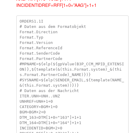
INCIDENTIDREF=RFF[1+0=”AAG”]+1+1
ORDERS1.1I

# Daten aus dem Formatobjekt

Format.Direction

Format.Typ

Format.Version

Format.ReferenceId

Format.SenderCode

Format.PartnerCode

#MPNAME=${elp(${gpValue(B3P_CCM_MPID_EXTENSI
ON)},${template(&(this.Format.system)_&(thi
s.Format.PartnerCode)_NAME)})}

#SYSNAME=${elp(SENDER_EMAIL,${template(NAME_
&(this.Format.system))})}

# Daten aus der Nachricht

ITER.UNH=UNH..UNZ

UNHREF=UNH+1+0

CATEGORY=BGM+1+0

BGM=BGM+2+0

DTM_163=DTM[1+0="163"]+1+1

DTM_164=DTM[1+0="164"]+1+1

INCIDENTID=BGM+2+0
