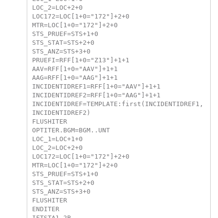
LOC_2=LOC+2+0

LOC172=LOC[1+0="172"]+2+0

MTR=LOC[1+0="172"]+2+0

STS_PRUEF=STS+1+0

STS_STAT=STS+2+0

STS_ANZ=STS+3+0

PRUEFI=RFF[1+0="Z13"]+1+1

AAV=RFF[1+0="AAV"]+1+1

AAG=RFF[1+0="AAG"]+1+1

INCIDENTIDREF1=RFF[1+0="AAV"]+1+1

INCIDENTIDREF2=RFF[1+0="AAG"]+1+1

INCIDENTIDREF=TEMPLATE:first(INCIDENTIDREF1,
INCIDENTIDREF2)

FLUSHITER

OPTITER.BGM=BGM..UNT

LOC_1=LOC+1+0

LOC_2=LOC+2+0

LOC172=LOC[1+0="172"]+2+0

MTR=LOC[1+0="172"]+2+0

STS_PRUEF=STS+1+0

STS_STAT=STS+2+0

STS_ANZ=STS+3+0

FLUSHITER

ENDITER
