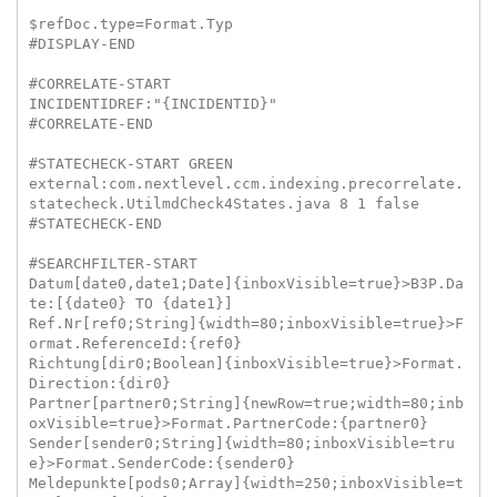
$refDoc.type=Format.Typ

#DISPLAY-END

#CORRELATE-START

INCIDENTIDREF:"{INCIDENTID}"

#CORRELATE-END

#STATECHECK-START GREEN

external:com.nextlevel.ccm.indexing.precorrelate.
statecheck.UtilmdCheck4States.java 8 1 false

#STATECHECK-END

#SEARCHFILTER-START

Datum[date0,date1;Date]{inboxVisible=true}>B3P.Da
te:[{date0} TO {date1}]

Ref.Nr[ref0;String]{width=80;inboxVisible=true}>F
ormat.ReferenceId:{ref0}

Richtung[dir0;Boolean]{inboxVisible=true}>Format.
Direction:{dir0}

Partner[partner0;String]{newRow=true;width=80;inb
oxVisible=true}>Format.PartnerCode:{partner0}

Sender[sender0;String]{width=80;inboxVisible=tru
e}>Format.SenderCode:{sender0}

Meldepunkte[pods0;Array]{width=250;inboxVisible=t