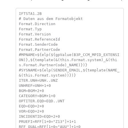
IFTSTA1.2B

# Daten aus dem Formatobjekt

Format.Direction

Format.Typ

Format.Version

Format.ReferenceId

Format.SenderCode

Format.PartnerCode

#MPNAME=${elp(${gpValue(B3P_CCM_MPID_EXTENSI
ON)},${template(&(this.Format.system)_&(thi
s.Format.PartnerCode)_NAME)})}

#SYSNAME=${elp(SENDER_EMAIL,${template(NAME_
&(this.Format.system))})}

ITER.UNH=UNH..UNZ

UNHREF=UNH+1+0

BGM=BGM+2+0

CATEGORY=BGM+1+0

OPTITER.EQD=EQD..UNT

EQD=EQD+2+0

VOR=EQD+2+0

INCIDENTID=EQD+2+0

PRUEFI=RFF[1+0="Z13"]+1+1

RFF_QUAL=RFF[1+0="AUU"]+1+0
