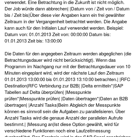
verwendet. Eine Betrachtung in die Zukunft ist nicht möglich.
Der Job würde dann abbrechen| |Datum von / Zeit von / Datum
bis / Zeit bis|Über diese vier Angaben kann ein frei gewählter
Zeitraum in der Vergangenheit betrachtet werden. Die Angabe
kann auch für den Initialen Lauf verwendet werden. Beispiel:
Datum von: 01.01.2013 Zeit von: 00:00:00 Datum bis:
01.01.2013 Zeit bis: 13:00:00
Die Daten für den angegeben Zeitraum werden abgeglichen (die
Betrachtungsdauer wird nicht berücksichtigt). Wenn das
Programm im Nachgang nur mit der Betrachtungsdauer von 10
Minuten eingeplant wird, wird der nächste Lauf den Zeitraum
01.01.2013 13:00:00 bis 01.01.2013 13:10:00 betrachten.| |RFC
Destination|RFC Verbindung zur B2B| |Delta ermitteln*|SAP
Tabellen auf Delta überprüfen| |Messpunkte
prüfen*|Messpunkte prüfen| |Daten übertragen*|Daten an B2B
übertragen| |Anzahl Tasks|Beim Abgleich der Messpunkte
können es sinnvoll sein die Aufgaben zu parallelisieren. Über
Anzahl Tasks wird die genaue Anzahl der parallelen Aufrufe
bestimmt.| |Messung an|Ist diese Option gewählt, wird für
verschiedene Funktionen noch eine Laufzeitmessung
durchgeführt. Das Ergebnis wird in den SAP Spool geschrieben