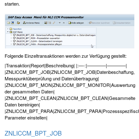
starten.
Folgende Einzeltransaktionen werden zur Verfügung gestellt:
|Transaktion|Report|Beschreibung| |:—-:|————|————|
|ZNLICCM_BPT_JOB|ZNLICCM_BPT_JOB|Datenbeschaffung,
Messpunktüberprüfung und Datenübertragung|
|ZNLICCM_BPT_MON|ZNLICCM_BPT_MONITOR|Auswertung
der gesammelten Daten|
|ZNLICCM_BPT_CLEAN|ZNLICCM_BPT_CLEAN|Gesammelte
Daten bereinigen|
|ZNLICCM_BPT_PARA|ZNLICCM_BPT_PARA|Prozessspezifisc
Parameter einstellen|
ZNLICCM_BPT_JOB