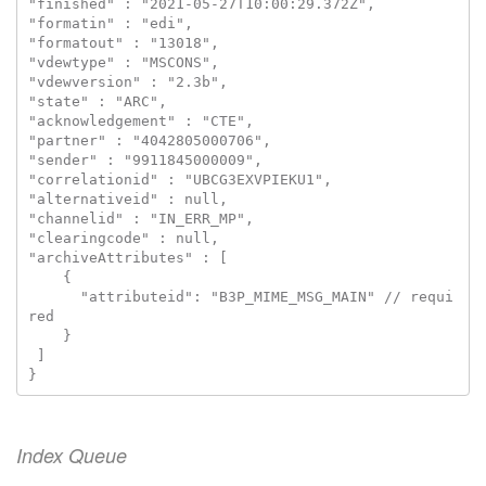
"finished" : "2021-05-27T10:00:29.372Z",

"formatin" : "edi",

"formatout" : "13018",

"vdewtype" : "MSCONS",

"vdewversion" : "2.3b",

"state" : "ARC",

"acknowledgement" : "CTE",

"partner" : "4042805000706",

"sender" : "9911845000009",

"correlationid" : "UBCG3EXVPIEKU1",

"alternativeid" : null,

"channelid" : "IN_ERR_MP",

"clearingcode" : null,

"archiveAttributes" : [

    {

      "attributeid": "B3P_MIME_MSG_MAIN" // requi
red

    }

 ]

Index Queue