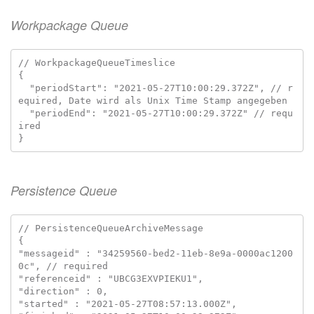
Workpackage Queue
// WorkpackageQueueTimeslice

{

  "periodStart": "2021-05-27T10:00:29.372Z", // r
equired, Date wird als Unix Time Stamp angegeben

  "periodEnd": "2021-05-27T10:00:29.372Z" // requ
ired

Persistence Queue
// PersistenceQueueArchiveMessage

{

"messageid" : "34259560-bed2-11eb-8e9a-0000ac1200
0c", // required

"referenceid" : "UBCG3EXVPIEKU1",

"direction" : 0,

"started" : "2021-05-27T08:57:13.000Z",
