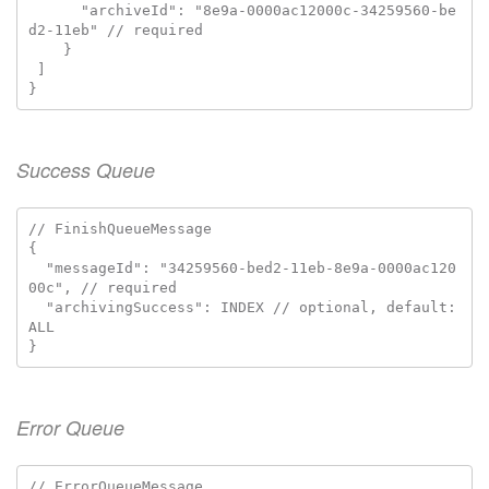
      "archiveId": "8e9a-0000ac12000c-34259560-be
d2-11eb" // required

    }

 ]

Success Queue
// FinishQueueMessage

{

  "messageId": "34259560-bed2-11eb-8e9a-0000ac120
00c", // required

  "archivingSuccess": INDEX // optional, default: 
ALL

Error Queue
// ErrorQueueMessage
