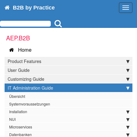
B2B by Practice
Toggl
navig
AEP.B2B
Home
Product Features
User Guide
Customizing Guide
IT Administration Guide
Übersicht
Systemvoraussetzungen
Installation
NUI
Microservices
Datenbanken