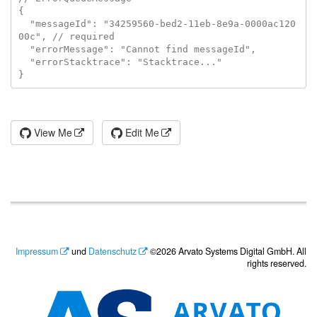
{

  "messageId": "34259560-bed2-11eb-8e9a-0000ac120
00c", // required

  "errorMessage": "Cannot find messageId",

  "errorStacktrace": "Stacktrace..."

View Me
Edit Me
Impressum
und
Datenschutz
©2026 Arvato Systems Digital GmbH. All
rights reserved.