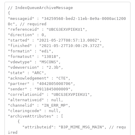
// IndexQueueArchiveMessage

{

"messageid" : "34259560-bed2-11eb-8e9a-0000ac1200
0c", // required

"referenceid" : "UBCG3EXVPIEKU1",

"direction" : 0,

"started" : "2021-05-27T08:57:13.000Z",

"finished" : "2021-05-27T10:00:29.372Z",

"formatin" : "edi",

"formatout" : "13018",

"vdewtype" : "MSCONS",

"vdewversion" : "2.3b",

"state" : "ARC",

"acknowledgement" : "CTE",

"partner" : "4042805000706",

"sender" : "9911845000009",

"correlationid" : "UBCG3EXVPIEKU1",

"alternativeid" : null,

"channelid" : "IN_ERR_MP",

"clearingcode" : null,

"archiveAttributes" : [

    {

      "attributeid": "B3P_MIME_MSG_MAIN", // requ
ired
