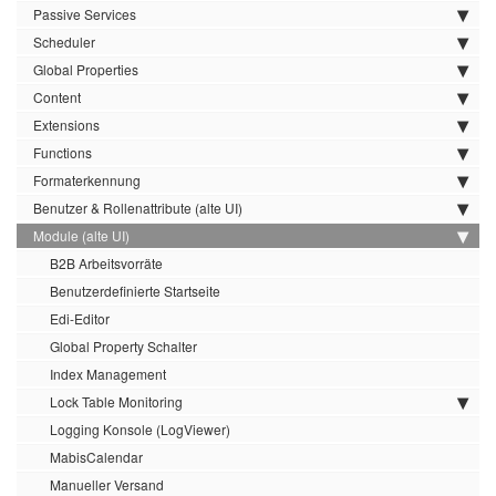
Passive Services
Scheduler
Global Properties
Content
Extensions
Functions
Formaterkennung
Benutzer & Rollenattribute (alte UI)
Module (alte UI)
B2B Arbeitsvorräte
Benutzerdefinierte Startseite
Edi-Editor
Global Property Schalter
Index Management
Lock Table Monitoring
Logging Konsole (LogViewer)
MabisCalendar
Manueller Versand