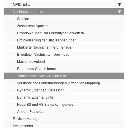
MPID-Editor
Nachrichtenmonitor
Spalten
Zusätzliche Spalten
Dropdown-Menü für Formattypen erweitern
Protokollierung der Statusänderungen
Markierte Nachrichen herunterladen
Erweiteter Nachrichten Download
Massendownload
Predefined Search terms
Transparente Archiv Suche (TAS)
Verständliche Fehlermeldungen (Exception Mapping)
Dynamic Extended States Icon
Dynamic External Links
Neue BS und VS Status konfigurieren
Andere Features
Revison Manager
Systemfehler