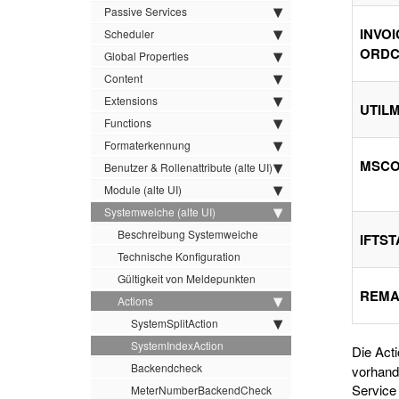
Passive Services
INVOI
Scheduler
ORD
Global Properties
Content
Extensions
UTILM
Functions
Formaterkennung
MSC
Benutzer & Rollenattribute (alte UI)
Module (alte UI)
Systemweiche (alte UI)
Beschreibung Systemweiche
IFTST
Technische Konfiguration
Gültigkeit von Meldepunkten
REMA
Actions
SystemSplitAction
SystemIndexAction
Die Act
Backendcheck
vorhand
Service 
MeterNumberBackendCheck