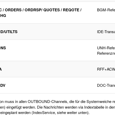
C / ORDERS / ORDRSP/ QUOTES / REQOTE /
BGM-Refer
CHG
D/UTILTS
IDE-Trans
ONS
UNH-Refer
Referenzn
A
RFF+ACW-T
DV
DOC-Trans
ion muss in allen OUTBOUND-Channels, die für die Systemweiche re
en) eingefügt werden. Die Nachrichten werden via Indextabelle in de
eingeplant werden (IndexService, siehe weiter unten).