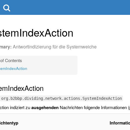
stemIndexAction
Antwortindizierung für die Systemweiche
temIndexAction
emIndexAction
org.b2bbp.dividing.network.actions.SystemIndexAction
tion indiziert zu
ausgehenden
Nachrichten folgende Informationen (
ichtentyp
Informati