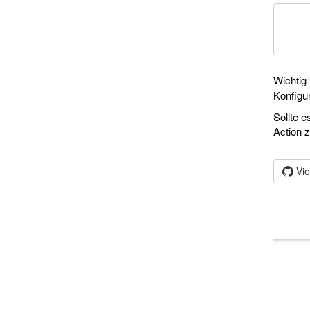
	xml./VFE/JIDE_UTILMD_V5.additiona
	xml./VFE/JIDE_UTILMD_V5.sendport=/_-VFE_-JIDE_UTILM
Wichtig
Konfigur
Sollte 
Action z
Vi