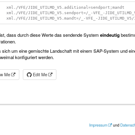
l=sendport;mandt

D_V5/IDOC/EDI_DC40/SNDPOR

 ist, dass durch diese Werte das sendende System
eindeutig
bestimm
ationen.
es sich um eine gemischte Landschaft mit einem SAP-System und e
weimal konfiguriert werden.
ew Me
Edit Me
Impressum
und
Datensc