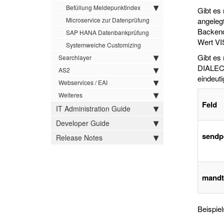
Befüllung Meldepunktindex
Gibt es
Microservice zur Datenprüfung
angeleg
Backend
SAP HANA Datenbankprüfung
Wert VI
Systemweiche Customizing
Gibt es
Searchlayer
DIALECT
AS2
eindeut
Webservices / EAI
Weiteres
Feld
IT Administration Guide
Developer Guide
sendp
Release Notes
mandt
Beispie