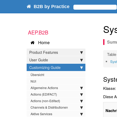
B2B by Practice
Sy
AEP.B2B
Home
Product Features
User Guide
Sys
Customizing Guide
Übersicht
Syst
NUI
Allgemeine Actions
Klasse:
Actions (EDIFACT)
Diese Ac
Actions (non-Edifact)
Channels & Distributionen
Nachr
Aktive Services