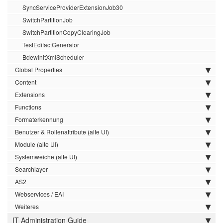
SyncServiceProviderExtensionJob30
SwitchPartitionJob
SwitchPartitionCopyClearingJob
TestEdifactGenerator
BdewInitXmlScheduler
Global Properties
Content
Extensions
Functions
Formaterkennung
Benutzer & Rollenattribute (alte UI)
Module (alte UI)
Systemweiche (alte UI)
Searchlayer
AS2
Webservices / EAI
Weiteres
IT Administration Guide