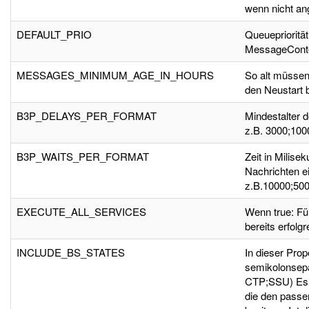
wenn nicht an
DEFAULT_PRIO
Queuepriorität
MessageContext
MESSAGES_MINIMUM_AGE_IN_HOURS
So alt müssen
den Neustart b
B3P_DELAYS_PER_FORMAT
Mindestalter 
z.B. 3000;100
B3P_WAITS_PER_FORMAT
Zeit in Milise
Nachrichten e
z.B.10000;50
EXECUTE_ALL_SERVICES
Wenn true: Fü
bereits erfolg
INCLUDE_BS_STATES
In dieser Pro
semikolonsepa
CTP;SSU) Es w
die den passe