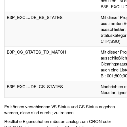
besitzen. Ist 
B3P_EXCLUDE
B3P_EXCLUDE_BS_STATES
Mit dieser Pr
bestimmten Be
ausschließen.
Statuskategor
CTP;SSU).
B3P_CS_STATES_TO_MATCH
Mit dieser Pr
ausschließlic
Clearingstatu
auch eine Lis
B.: 001;800;90
B3P_EXCLUDE_CS_STATES
Nachrichten m
Neustart ignori
Es können verschiedene VS Status und CS Status angeben
werden, diese sind durch ; zu trennen.
Restliche Eigenschaften müssen analog zum CRON oder