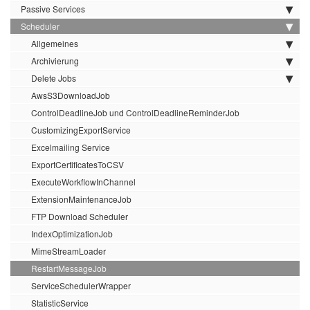
Passive Services
Scheduler
Allgemeines
Archivierung
Delete Jobs
AwsS3DownloadJob
ControlDeadlineJob und ControlDeadlineReminderJob
CustomizingExportService
Excelmailing Service
ExportCertificatesToCSV
ExecuteWorkflowInChannel
ExtensionMaintenanceJob
FTP Download Scheduler
IndexOptimizationJob
MimeStreamLoader
RestartMessageJob
ServiceSchedulerWrapper
StatisticService