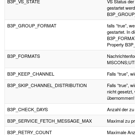
B3P_VS_STATE
VS Status der
gestartet we
B3P_GROUP_F
B3P_GROUP_FORMAT
falls “true”, 
gestartet. In 
B3P_FORMATS 
Property B3P
B3P_FORMATS
Nachrichtenfor
MSCONS;UT
B3P_KEEP_CHANNEL
Falls “true”, w
B3P_SKIP_CHANNEL_DISTRIBUTION
Falls “true”, 
nicht gesetz
übernommen!
B3P_CHECK_DAYS
Anzahl der zu
B3P_SERVICE_FETCH_MESSAGE_MAX
Maximal zu pr
B3P_RETRY_COUNT
Maximale Anza